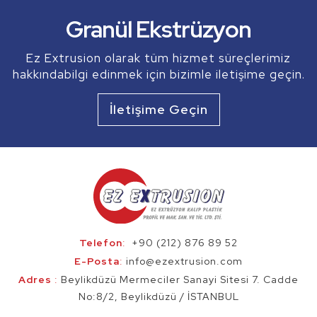
Boru Ekstrüzyon
Granül Ekstrüzyon
ve daha fazlası...
Ez Extrusion olarak tüm hizmet süreçlerimiz
hakkındabilgi edinmek için bizimle iletişime geçin.
Ez Extrusion
Profil Ekstrüzyon
İletişime Geçin
Telefon
:
+90 (212) 876 89 52
E-Posta
:
info@ezextrusion.com
Adres
:
Beylikdüzü Mermeciler Sanayi Sitesi 7. Cadde
No:8/2, Beylikdüzü / İSTANBUL