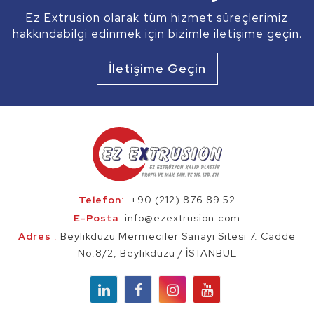
ve daha fazlası...
Ez Extrusion olarak tüm hizmet süreçlerimiz
hakkındabilgi edinmek için bizimle iletişime geçin.
Ez Extrusion
Profil Ekstrüzyon
İletişime Geçin
Telefon
:
+90 (212) 876 89 52
E-Posta
:
info@ezextrusion.com
Adres
:
Beylikdüzü Mermeciler Sanayi Sitesi 7. Cadde
No:8/2, Beylikdüzü / İSTANBUL