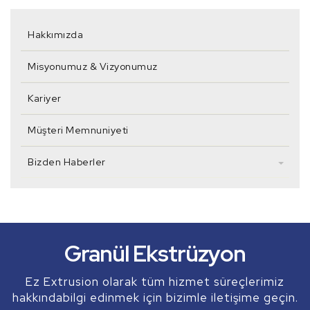
Hakkımızda
Misyonumuz & Vizyonumuz
Kariyer
Müşteri Memnuniyeti
Bizden Haberler
Profil Ekstrüzyon
Boru Ekstrüzyon
Granül Ekstrüzyon
ve daha fazlası...
Ez Extrusion olarak tüm hizmet süreçlerimiz
hakkındabilgi edinmek için bizimle iletişime geçin.
Ez Extrusion