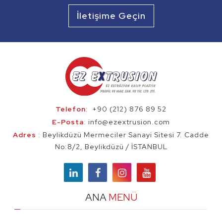
Profil Ekstrüzyon
İletişime Geçin
Telefon
:
+90 (212) 876 89 52
E-Posta
:
info@ezextrusion.com
Adres
:
Beylikdüzü Mermeciler Sanayi Sitesi 7. Cadde
No:8/2, Beylikdüzü / İSTANBUL
ANA
MENÜ