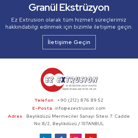
Granül Ekstrüzyon
ve daha fazlası...
Ez Extrusion olarak tüm hizmet süreçlerimiz
hakkındabilgi edinmek için bizimle iletişime geçin.
Ez Extrusion
Profil Ekstrüzyon
İletişime Geçin
Telefon
:
+90 (212) 876 89 52
E-Posta
:
info@ezextrusion.com
Adres
:
Beylikdüzü Mermeciler Sanayi Sitesi 7. Cadde
No:8/2, Beylikdüzü / İSTANBUL