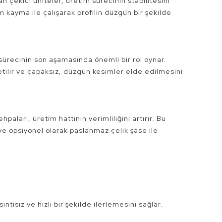
n çekici üniteler, üretim sürecinin stabilitesini
um kayma ile çalışarak profilin düzgün bir şekilde
 sürecinin son aşamasında önemli bir rol oynar.
etilir ve çapaksız, düzgün kesimler elde edilmesini
paları, üretim hattının verimliliğini artırır. Bu
 ve opsiyonel olarak paslanmaz çelik şase ile
ntisiz ve hızlı bir şekilde ilerlemesini sağlar.