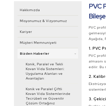
PVC P
Hakkımızda
Bileşe
Misyonumuz & Vizyonumuz
PVC profil
Kariyer
gelmesiyle
Aşağıda, P
Müşteri Memnuniyeti
1. PVC P
Bizden Haberler
PVC profil
almasını s
Konik, Paralel ve Tekli
edilir. Bu
Kovan Vida Sistemleri:
Uygulama Alanları ve
2. Kalib
Avantajları
Ekstrüzyon
Konik ve Paralel Çiftli
sistemlerl
Kovan Vida Sistemlerinde
Tecrübeli ve Güvenilir
3. Çekic
Çözüm Ortağınız