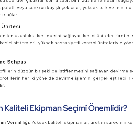
kstrüderden çıktıktan sonra sabit bir hızda ilerlemesini sağlaya
ift paletli veya senkron kayışlı çekiciler, yüksek tork ve minim
ı sağlar.
i Ünitesi
stenilen uzunlukta kesilmesini sağlayan kesici üniteler, üretim
esici sistemleri, yüksek hassasiyetli kontrol üniteleriyle yön
rme Sehpası
ofillerin düzgün bir şekilde istiflenmesini sağlayan devirme seh
profillerin her iki yöne de devirme işlemini gerçekleştirebilir
ir.
 Kaliteli Ekipman Seçimi Önemlidir?
im Verimliliği:
Yüksek kaliteli ekipmanlar, üretim sürecinin kesi