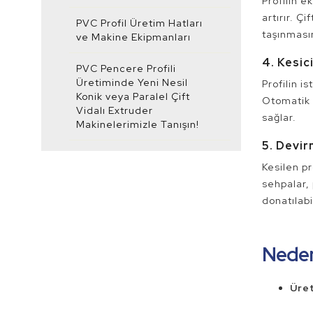
Profilin e
artırır. Ç
PVC Profil Üretim Hatları
taşınmasın
ve Makine Ekipmanları
4. Kesic
PVC Pencere Profili
Üretiminde Yeni Nesil
Profilin i
Konik veya Paralel Çift
Otomatik k
Vidalı Extruder
sağlar.
Makinelerimizle Tanışın!
5. Devi
Kesilen pr
sehpalar, 
donatılabil
Neden
Üret