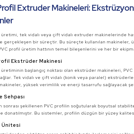
rofil Extruder Makineleri: Ekstrüzy
nler
 üretimi, tek vidalı veya çift vidalı extruder makinelerinde h
 gerçekleşen bir süreçtir. Bu süreçte kullanılan makineler, ür
VC profil üretim hattının temel bileşenlerini ve her bir ekipman
rofil Ekstrüder Makinesi
 üretiminin başlangıç noktası olan ekstrüder makineleri, PVC 
ağlar. Tek vidalı ve çift vidalı (konik veya paralel) ekstrüderl
 makineler, yüksek verimlilik ve enerji tasarrufu sağlayacak şe
re Sehpası
 sonrası şekillenen PVC profilin soğutularak boyutsal stabilit
e donatılmıştır. Bu sistemler, profilin düzgün bir yüzey kalit
i Ünitesi