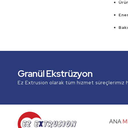
Ürün
Ener
Bakı
Profil Ekstrüzyon
Boru Ekstrüzyon
Granül Ekstrüzyon
ve daha fazlası...
Ez Extrusion olarak tüm hizmet süreçlerimiz ha
Ez Extrusion
Profil Ekstrüzyon
ANA
M